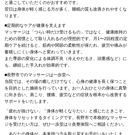
と過ごしていただくのがおすすめです。
翌日は身体が軽く感じる方が多く、睡眠の質も改善されやすくな
ります。
■定期的なケアが健康を支えます
マッサージは「つらい時だけ受けるもの」ではなく、健康維持の
ための習慣として取り入れるのが理想的です。月1〜2回程度の定
期ケアを続けると、筋肉や関節の柔軟性が保たれ、疲労や痛みが
蓄積しにくい身体へと変わっていきます。
また季節の変化による体調不良（冷えやだるさ、頭重感など）に
も、継続した手入れが効果的です。
■長野市でのマッサージは一歩堂へ
当院では、その場の癒しだけでなく、心身の健康を長く保つこと
を目的とした施術を行っています。お一人おひとりの身体に真摯
に向き合い、肩こり、腰痛、疲労などの症状を根本から改善する
サポートをいたします。
「疲れが抜けない」「身体が軽くなりたい」と感じたときこそ、
身体をリセットするタイミングです。長野市で本格的なマッサー
ジを受けたい方は、ぜひ一歩堂はり灸整体院へご相談ください。
あなたの身体が、本来持つ力を取り戻すお手伝いをいたしま