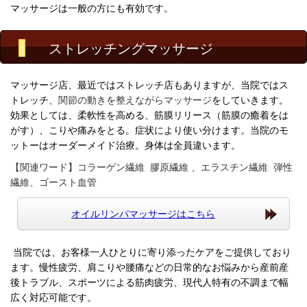
マッサージは一般の方にも有効です。
ストレッチングマッサージ
マッサージ店、最近ではストレッチ店もありますが、当院ではス
トレッチ、
関節の動きを整えながらマッサージ
をしていきます。
効果としては、柔軟性を高める、筋膜リリース（筋膜の癒着をは
がす）、こりや痛みをとる。症状により使い分けます。当院のモ
ットーはオーダーメイド治療。身体は全員違います。
【関連ワード】コラーゲン繊維 膠原繊維 、エラスチン繊維 弾性
繊維、
ゴースト血管
オイルリンパマッサージはこちら
当院では、お客様一人ひとりに寄り添ったケアをご提供しており
ます。慢性疲労、肩こりや腰痛などの日常的なお悩みから産前産
後トラブル、スポーツによる筋肉疲労、現代人特有の不調まで幅
広く対応可能です。