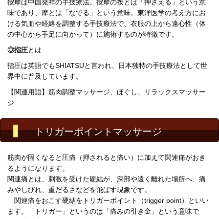
按摩は中国発祥の手技療法。按摩の按とは「押さえる」という意
味であり、摩とは「なでる」という意味。
東洋医学の考え方にお
ける気血や経絡を調整する手技療法で、衣服の上から遠心性（体
の中心から手足に向かって）に施術するのが特徴です。
◎指圧
とは
指圧は英語でもSHIATSUと言われ、日本独特の手技療法として世
界中に普及しています。
【関連用語】筋肉調整マッサージ、ほぐし、リラックスマッサー
ジ
トリガーポイントマッサージ
筋肉が固くなると
圧痛（押されると痛い）
に加えて
関連痛
がおき
るようになります。
関連痛
とは、刺激を受けた硬結が、
深部
や
遠く離れた場所
へ、
痛
みやしびれ、重だるさなどを飛ばす現象
です。
関連痛をおこす硬結を
トリガーポイント
（trigger point）
といい
ます。
「トリガー」
というのは
「痛みの引き金」
という意味で