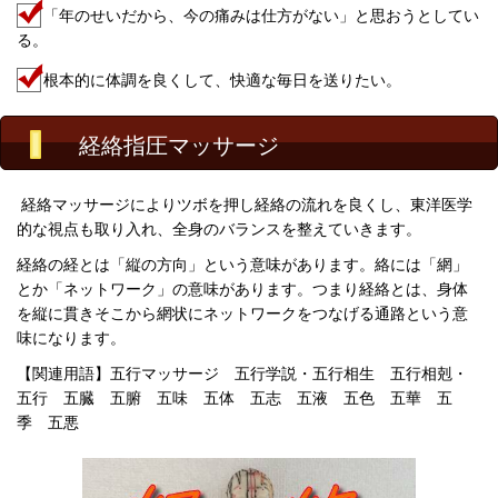
「年のせいだから、今の痛みは仕方がない」と思おうとしてい
る。
根本的に体調を良くして、快適な毎日を送りたい。
経絡指圧マッサージ
経絡マッサージによりツボを押し経絡の流れを良くし、東洋医学
的な視点も取り入れ、全身のバランスを整えていきます。
経絡の経とは「縦の方向」という意味があります。絡には「網」
とか「ネットワーク」の意味があります。
つまり経絡とは、身体
を縦に貫きそこから網状にネットワークをつなげる通路という意
味になります。
【関連用語】
五行マッサージ
五行学説・五行相生 五行相剋・
五行 五臓 五腑 五味 五体 五志 五液 五色
五華 五
季 五悪