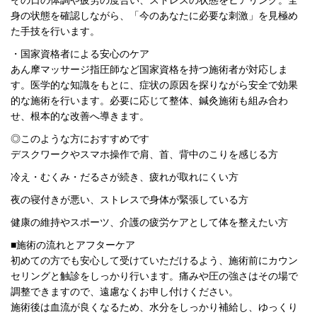
身の状態を確認しながら、「今のあなたに必要な刺激」を見極め
た手技を行います。
・国家資格者による安心のケア
あん摩マッサージ指圧師など国家資格を持つ施術者が対応しま
す。医学的な知識をもとに、症状の原因を探りながら安全で効果
的な施術を行います。必要に応じて整体、鍼灸施術も組み合わ
せ、根本的な改善へ導きます。
◎
このような方におすすめです
デスクワークやスマホ操作で肩、
首、背中のこりを感じる方
冷え・むくみ・だるさが続き、疲れが取れにくい方
夜の寝付きが悪い、ストレスで身体が緊張している方
健康の維持やスポーツ、介護の疲労ケアとして体を整えたい方
■施術の流れとアフターケア
初めての方でも安心して受けていただけるよう、施術前にカウン
セリングと触診をしっかり行います。痛みや圧の強さはその場で
調整できますので、遠慮なくお申し付けください。
施術後は血流が良くなるため、水分をしっかり補給し、ゆっくり