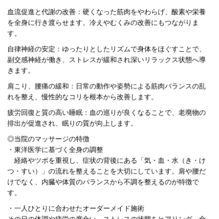
血流促進と代謝の改善：硬くなった筋肉をやわらげ、酸素や栄養
を全身に行き渡らせます。冷えやむくみの改善にもつながりま
す。
自律神経の安定：ゆったりとしたリズムで身体をほぐすことで、
副交感神経が働き、ストレスが緩和され深いリラックス状態へ導
きます。
肩こり、腰痛の緩和：日常の動作や姿勢による筋肉バランスの乱
れを整え、慢性的なコリを根本から改善します。
疲労回復と質の高い睡眠：血の巡りが良くなることで、老廃物の
排出が促進され、眠りの質が向上します。
◎
当院のマッサージの特徴
・東洋医学に基づく全身の調整
経絡やツボを重視し、症状の背後にある「気・血・水（き・け
つ・すい）」の流れを整えることを大切にしています。肩や腰だ
けでなく、内臓や体質のバランスから不調を整えるのが特徴で
す。
・一人ひとりに合わせたオーダーメイド施術
その日の体調や疲労の度合い、ストレスの状態をヒアリング。全