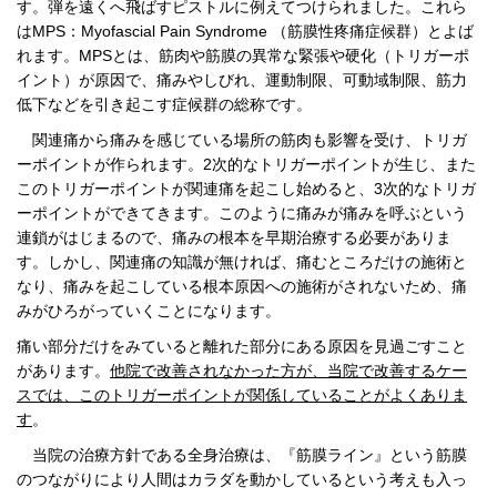
す。
弾を遠くへ飛ばすピストルに例えてつけられました。
これら
はMPS：Myofascial Pain Syndrome （筋膜性疼痛症候群）とよば
れます。MPSとは、筋肉や筋膜の異常な緊張や硬化（トリガーポ
イント）が原因で、痛みやしびれ、運動制限、可動域制限、筋力
低下などを引き起こす症候群の総称です。
関連痛から痛みを感じている場所の筋肉も影響を受け、トリガ
ーポイントが作られます。2次的なトリガーポイントが生じ、また
このトリガーポイントが関連痛を起こし始めると、3次的なトリガ
ーポイントができてきます。
このように痛みが痛みを呼ぶという
連鎖がはじまるので、痛みの根本を早期治療する必要がありま
す。しかし、関連痛の知識が無ければ、痛むところだけの施術と
なり、痛みを起こしている根本原因への施術がされないため、痛
みがひろがっていくことになります。
痛い部分だけをみていると離れた部分にある原因を見過ごすこと
があります。
他院で改善されなかった方が、当院で改善するケー
スでは、このトリガーポイントが関係していることがよくありま
す
。
当院の治療方針である全身治療は、『筋膜ライン』という筋膜
のつながりにより人間はカラダを動かしているという考えも入っ