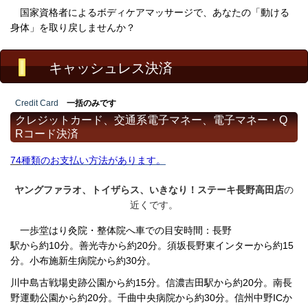
国家資格者によるボディケアマッサージで、あなたの「動ける
身体」を取り戻しませんか？
キャッシュレス決済
Credit Card
一括のみです
クレジットカード、交通系電子マネー、電子マネー・Q
Rコード決済
74
種類のお支払い方法があります。
ヤングファラオ、トイザらス、いきなり！ステーキ長野高田店
の
近くです。
一歩堂はり灸院・整体院へ車での目安時間：長野
駅から約10分。善光寺から約20分。須坂長野東インターから約15
分。
小布施新生病院から約30分。
川中島古戦場史跡公園から約15分。信濃吉田駅から約20分。南長
野運動公園から約20分。千曲中央病院から約30分。
信州中野ICか