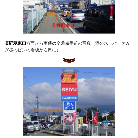
長野駅東口
方面から
南俣の交差点
手前の写真（酒のスーパータカ
ぎ様のビンの看板が右奥に）