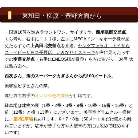
東和田・柳原・豊野方面から
・国道18号を進みラウンドワン、サイゼリヤ、
西尾張部交差点
、
くら寿司、
右手にニトリ様、左手にMEGAドン・キホーテ様
が見
えたらすぐの
上高田北交差点
を直進。
ヤングファラオ、トイザら
ス
・ベビーザらス長野店、いきなり！ステーキ
が左に見えたらす
ぐの
南俣交差点
（右手にENEOS様が目印）
を左に曲がり、34号 大
豆島方面へ。
西友さん、酒のスーパータカぎさんから約100メートル
。
美容室ビザビさんの隣。
進行方向右手の
オレンジ色の看板
が目印です。
駐車場は建物の裏（1番・2番・3番・9番・10番・15番・16番）と
前（12番）と横（13番）にございます。
美容室グラムクルー様横
に、
第2駐車場
もあります。
6・7・8番
（50メートルだけ院から離
れていますが、駐車が苦手な方や大型車の方には広めで
駐
めやす
いです）