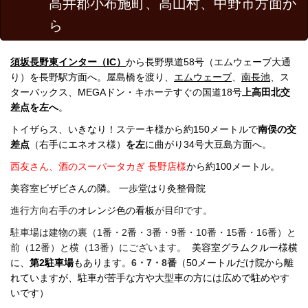
高井郡小布施町、高山村、中野市方面か
ら
須坂長野東インター（IC）
から長野県道58号（エムウェーブ大通
り）を長野駅方面へ。屋島橋を渡り、
エムウェーブ
、
南長池
、ス
ターバックス、MEGAドン・キホーテすぐの国道18号
上高田北交
差点を左へ
。
トイザらス、いきなり！ステーキ様から約150メートルで
南俣の交
差点
（右手にエネオス様）
を
左
に曲がり
34
号
大豆島方面へ。
西友さん、酒のスーパータカぎ 長野店様
から約100メートル。
美容室ビザビさんの隣。 一歩堂はり灸整骨院
進行方向右手の
オレンジ色の看板
が目印です。
駐車場は建物の裏（1番・2番・3番・9番・10番・15番・16番）と
前（12番）と横（
13
番）に
ご
ざいます。
美容室グラムクルー様横
に、
第2駐車場
もあります。
6・7・8番
（50メートルだけ院から離
れていますが、駐車が苦手な方や大型車の方には広めで駐めやす
いです）