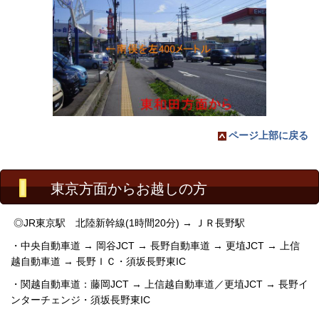
ページ上部に戻る
東京方面からお越しの方
◎JR東京駅 北陸新幹線
(1時間20分) → ＪＲ長野駅
・
中央自動車道 → 岡谷JCT → 長野自動車道 → 更埴JCT → 上信
越自動車道 → 長野ＩＣ・須坂長野東IC
・関越自動車道：藤岡JCT → 上信越自動車道／更埴JCT →
長野イ
ンターチェンジ・
須坂長野東IC