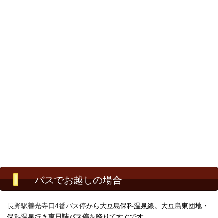
バスでお越しの場合
長野駅善光寺口4番バス停
から大豆島保科温泉線。
大豆島東団地・
保科温泉行き
東日詰バス停
を
降りてすぐです。