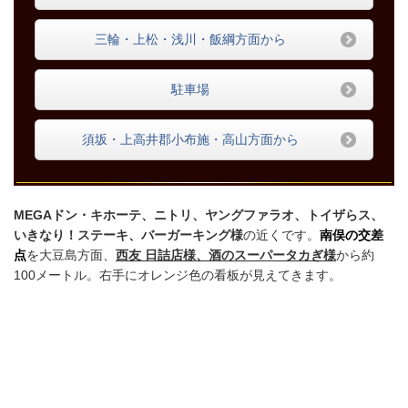
三輪・上松・浅川・飯綱方面から
駐車場
須坂・上高井郡小布施・高山方面から
MEGAドン・キホーテ、ニトリ、ヤングファラオ、トイザらス、
いきなり！ステーキ、バーガーキング
様
の近くです。
南俣の交差
点
を大豆島方面、
西友 日詰店様、酒のスーパータカぎ様
から約
100メートル。右手にオレンジ色の看板が見えてきます。