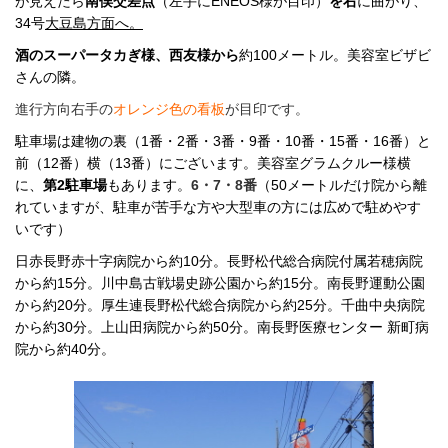
が見えたら
南俣交差点
（左手にENEOS様が目印）
を右
に曲がり、
34号
大豆島方面へ。
酒のスーパータカぎ様、西友様から
約100メートル。
美容室ビザビ
さんの隣。
進行方向右手の
オレンジ色
の看板
が目印です。
駐車場は建物の裏（1番・2番・3番・9番・10番・15番・16番）と
前（12番）横（13番）にございます。
美容室グラムクルー様横
に、
第2駐車場
もあります。
6・7・8番
（50メートルだけ院から離
れていますが、駐車が苦手な方や大型車の方には広めで駐めやす
いです）
日赤長野赤十字病院から約10分。
長野松代総合病院付属若穂病院
から約15分。
川中島古戦場史跡公園から約15分。南長野運動公園
から約20分。厚生連長野松代総合病院から約25分。千曲中央病院
から約30分。上山田病院から約50分。南長野医療センター 新町病
院から約40分。