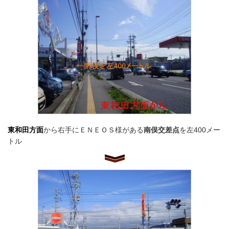
東和田方面
から右手にＥＮＥＯＳ様がある
南俣交差点
を左400メー
トル