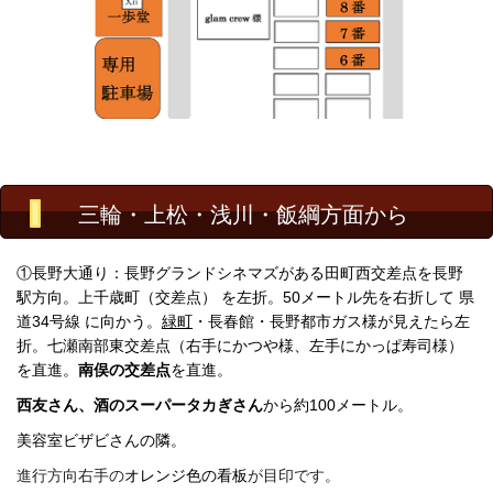
三輪・上松・浅川・飯綱方面から
①長野大通り：長野グランドシネマズがある田町西交差点を長野
駅方向
。
上千歳町（交差点）
を
左折
。50メートル先を
右折
して
県
道34号線
に向かう。
緑町
・長春館・長野都市ガス様が見えたら左
折。七瀬南部東交差点（右手にかつや様、左手にかっぱ寿司様）
を直進。
南俣の交差点
を直進。
西友さん、酒のスーパータカぎさん
から約100メートル。
美容室ビザビさんの隣。
進行方向右手の
オレンジ色の看板
が目印です。