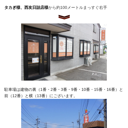
タカぎ様、西友日詰店様
から約100メートルまっすぐ右手
駐車場は建物の裏（1番・2番・3番・9番・10番・15番・16番）と
前（12番）と横（
13
番）に
ご
ざいます。