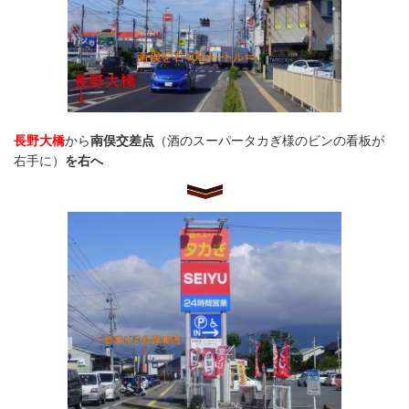
長野大橋
から
南俣交差点
（酒のスーパータカぎ様のビンの看板が
右手に）
を右へ