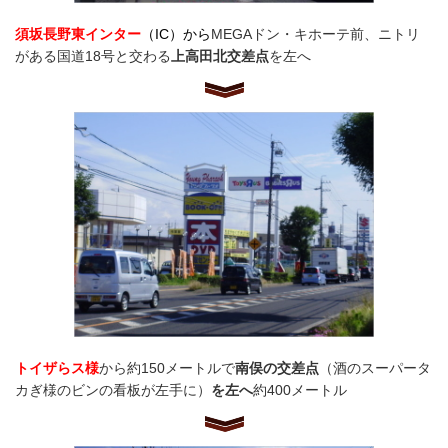
須坂長野東インター
（IC）から
MEGAドン・キホーテ前、ニトリ
がある国道18号と交わる
上高田北交差点
を左へ
トイザらス様
から約150メートルで
南俣の交差点
（酒のスーパータ
カぎ様のビンの看板が左手に）
を左へ
約400メートル