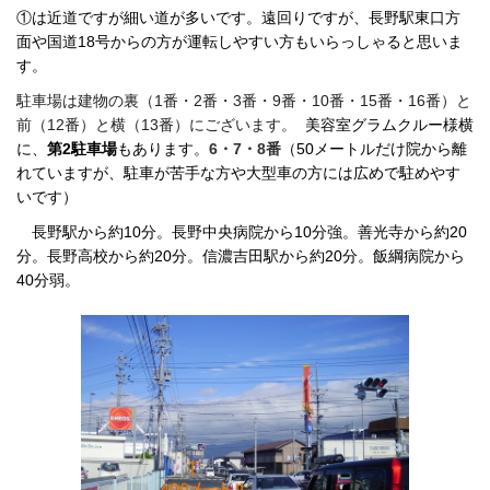
①は近道ですが細い道が多いです。遠回りですが、長野駅東口方
面や国道18号からの方が運転しやすい方もいらっしゃると思いま
す。
駐車場は建物の裏（1番・2番・3番・9番・10番・15番・16番）と
前（12番）と横（
13
番）に
ご
ざいます。
美容室グラムクルー様横
に、
第2駐車場
もあります。
6・7・8番
（50メートルだけ院から離
れていますが、駐車が苦手な方や大型車の方には広めで
駐
めやす
いです）
長野駅から約10分。長野中央病院から10分強。善光寺から約20
分。長野高校から約20分。信濃吉田駅から約20分。
飯綱病院から
40
分弱。