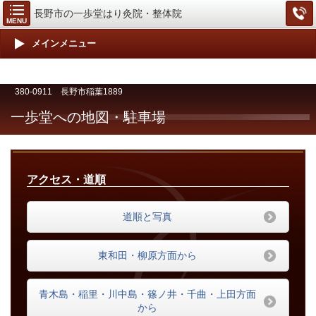
長野市の一歩堂はり灸院・整体院
MENU
メインメニュー
380-0911 長野市稲葉1889
一歩堂への地図・駐車場
アクセス・道順
道順と写真
東和田・柳原方面から
青木島・稲里・川中島・篠ノ井・千曲・上田方面
から