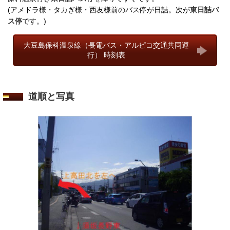
(アメドラ様・タカぎ様・西友様前のバス停が日詰。次が
東日詰バ
ス停
です。)
大豆島保科温泉線（長電バス・アルピコ交通共同運
行） 時刻表
道順と写真