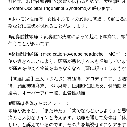
神経第一枝に後頭神経の興奮が伝わるためで、
大後頭神経
Greater Occipital Trigeminal Syndrome)と呼びます。
■ホルモン性頭痛：女性ホルモンの変動に関連して起こる
期などに症状が現れることがあります。
■副鼻腔性頭痛:：副鼻腔の炎症によって起こる頭痛で、
伴うことが多いです。
■薬物乱用頭痛（medication-overuse headache：MOH）
使い過ぎることにより、頭痛が悪化する人も増加していま
が痛みを抑える物質を出さなくなる
（薬に頼ってしまうか
【関連用語】三叉（さんさ）神経痛、アロディニア、舌咽
痛、顔面神経麻痺、ベル麻痺、巨細胞性動脈炎、側頭動脈
過労、オーバーフロー脳、
血管性頭痛
■頭痛は身体からのメッセージ
頭痛があると、「また来た」「薬でなんとかしよう」と思
痛みも大切なサインと考えます。頭痛を通して身体は「休
しい」と訴えているのです。その声を無視せずにケアをす