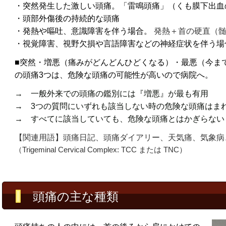
・突然発生した激しい頭痛。「雷鳴頭痛」（くも膜下出血
・頭部外傷後の持続的な頭痛
・発熱や嘔吐、意識障害を伴う場合。
発熱＋首の硬直（
・視覚障害、視野欠損や言語障害などの神経症状を伴う場
■突然・増悪（痛みがどんどんひどくなる）・
最悪（今ま
の頭痛3つは、危険な頭痛の可能性が高いので病院へ。
→ 一般外来での頭痛の鑑別には『増悪』が最も有用
→ 3つの質問にいずれも該当しない時の危険な頭痛はま
→ すべてに該当していても、危険な頭痛とはかぎらな
【関連用語】頭痛日記、頭痛ダイアリー、天気痛、気象病
（Trigeminal Cervical Complex: TCC または TNC）
頭痛の主な種類