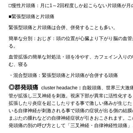
□
慢性片頭痛：月に1～2回
程度しか起こらない片頭痛が
月
■緊張型頭痛と片頭痛
緊張型頭痛と片頭痛は合併、併発
することも多い。
簡単な分別：おじぎ：頭の位置が心臓より下がり脳の血管
る。
血管拡張の簡単な対処法
・頭を冷やす、カフェイン入りの
む、寝る
・混合型頭痛：
緊張型頭痛と片頭痛が合併する頭痛
◎群発頭痛
cluster headache
：
自殺頭痛、世界三大激
管が拡張し三叉神経を刺激。視床下部が異常に活性化する
拡張したり炎症を起こしたりする事で激しい痛みが生じた
いる
自律神経が刺激される事で頭痛の症状が出る側の結膜
まぶたの腫れなどの自律神経症状
が引きおこされます。こ
発頭痛の別の呼び方として「三叉神経・自律神経性頭痛」