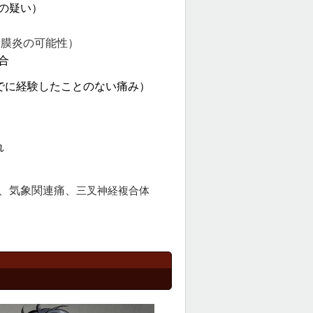
の疑い）
髄膜炎の可能性）
合
でに経験したことのない痛み）
れ
い
、気象関連痛、
三叉神経複合体