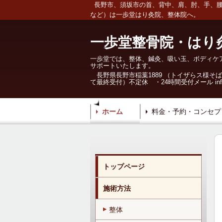
長野市、須坂市の首、背中、肩、肘、手、腰
など）は一歩堂はり灸院、整体院へ。
一歩堂
整骨院・はり
一歩堂では、整体、鍼灸、吸い玉、ボディケ
サポートいたします。
長野県長野市稲葉1889 （トイザらス様そば）月曜
て最終受付）不定休 ・24時間受付メール info@i
ホーム
料金・予約・コンセプ
トップページ
施術方法
整体