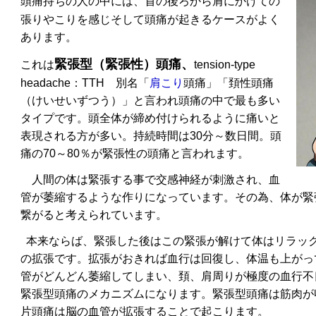
頭痛持ちの人の中には、首の後ろから肩にかけての
張りやこりを感じそして頭痛が起きるケースが
よく
あります。
緊張型（緊張性）頭痛、
これは
tension-type
headache：TTH
別名「
肩こり
頭痛」
「
頚性頭痛
（けいせいずつう）」
と言われ頭痛の中で最も多い
タイプです。
頭全体が締め付けられるように痛いと
表現される方が多い。持続時間は30分～数日間。
頭
痛の70～80％が緊張性の頭痛と言われます。
人間の体は緊張する事で交感神経が刺激され、血
管が萎縮
するような作りになっています。その為、体が緊
繋がると考えられています。
本来ならば、緊張した後はこの緊張が解けて体はリラッ
の拡張です。拡張がおきれば血行は回復し、体温も上がっ
管がどんどん萎縮してしまい、頚、肩周り
が極度の血行不
緊張型頭痛のメカニズムになります。
緊張型頭痛は筋肉が
片頭痛は脳の血管が拡張することで起こります。