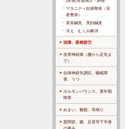
(産後)骨盤矯正・調整
マタニティ妊婦整体（安
産整体）
美容鍼灸、美顔鍼灸
冷え、むくみ解消
頭痛、眼精疲労
坐骨神経痛（腰から足先ま
で）
自律神経失調症、睡眠障
害、うつ
ホルモンバランス、更年期
障害
めまい、難聴、耳鳴り
股関節、膝、足首等下半身
の痛み