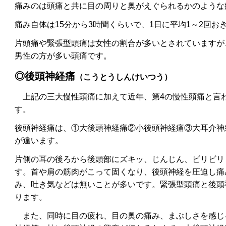
痛みのは頭痛と共に目の周りと奥がえぐられるかのような
痛み自体は15分から3時間くらいで、1日に平均1～2回お
片頭痛や緊張型頭痛は女性の割合が多いとされていますが
男性の方が多い頭痛です。
◎後頭神経痛
（こうとうしんけいつう）
上記の三大慢性頭痛に加えて近年、第4の慢性頭痛と言
す。
後頭神経痛は、
①大後頭神経痛
②小後頭神経痛
③大耳介神
が違います。
片側の耳の後ろから後頭部にズキッ、じんじん、ビリビリ
す。首や肩の筋肉がこって固くなり、後頭神経を圧迫し痛
み、吐き気などは無いことが多いです。緊張型頭痛と後頭
ります。
また、同時に目の疲れ、目の奥の痛み、まぶしさを感じ