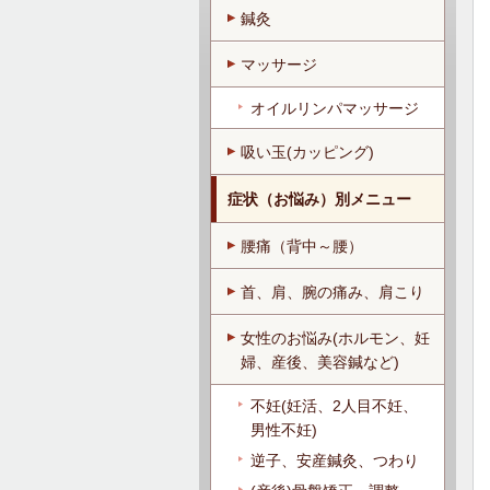
鍼灸
マッサージ
オイルリンパマッサージ
吸い玉(カッピング)
症状（お悩み）別メニュー
腰痛（背中～腰）
首、肩、腕の痛み、肩こり
女性のお悩み(ホルモン、妊
婦、産後、美容鍼など)
不妊(妊活、2人目不妊、
男性不妊)
逆子、安産鍼灸、つわり