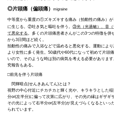
◎片頭痛（偏頭痛）
migraine
中等度から重度の①ズキズキする痛み（拍動性の痛み）が
に生じる。②
吐き気と嘔吐を伴う。
③光（光過敏）、音（
て悪化する
。多くの
片頭痛患者さんがこの3つの特徴を併
から3日間ほど続く。
拍動性の痛みで入浴などで温めると悪化する。運動により
より女性に多く発生。
50歳代や60代になって初めて片頭
いので、そのような時は別の病気を考える必要があります
究報告もある。
□前兆を伴う片頭痛
閃輝暗点
(せんきあんてん)
とは？
視野の中心付近にチカチカと輝く光や、キラキラとした稲
分or(左半分)に偏って次第に広がり、その光の縁はギザ
その光によって右半分or(左半分)が見えづらくなるとい
られています。