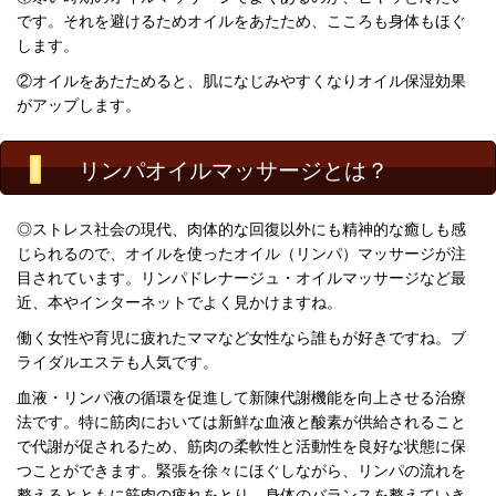
です。それを避けるため
オイルをあたため、こころも身体もほぐ
します。
②オイルをあたためると、肌になじみやすくなりオイル保湿効果
がアップします。
リンパオイルマッサージとは？
◎ストレス社会の現代、
肉体的な回復以外にも精神的な癒しも感
じられるので、
オイルを使ったオイル（リンパ）マッサージが注
目されています。
リンパドレナージュ・オイルマッサージなど最
近、本やインターネットでよく見かけますね。
働く女性や育児に疲れたママなど女性なら誰もが好きですね。ブ
ライダルエステも人気です。
血液・リンパ液の循環を促進して新陳代謝機能を向上させる治療
法です。
特に筋肉においては
新鮮な血液と酸素が供給
されるこ
と
で
代謝が促される
ため、筋肉の柔軟性と活動性を良好な状態に保
つことができます。
緊張を徐々にほぐしながら、リンパの流れを
整えるとともに筋肉の疲れをとり、身体のバランスを整えていき