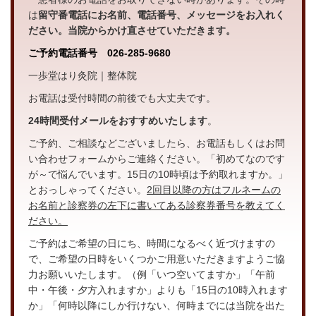
は
留守番電話にお名前、電話番号、メッセージをお入れく
ださい。当院からかけ直させていただきます。
ご予約電話番号 026-285-9680
一歩堂はり灸院｜整体院
お電話は受付時間の前後でも大丈夫です。
24時間受付メール
をおすすめいたします
。
ご予約、ご相談などございましたら、お電話もしくはお問
い合わせフォームからご連絡ください。「初めてなのです
が～で悩んでいます。15日の10時頃は予約取れますか。」
とおっしゃってください。
2回目以降の方はフルネームの
お名前と診察券の左下に書いてある診察券番号を教えてく
ださい。
ご予約はご希望の日にち、時間になるべく近づけますの
で、ご希望の日時をいくつかご用意いただきますようご協
力お願いいたします。（例「いつ空いてますか」「午前
中・午後・夕方入れますか」よりも「15日の10時入れます
か」「何時以降にしか行けない、何時までには当院を出た