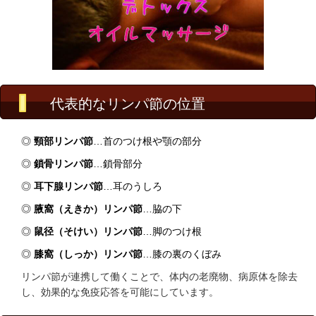
代表的なリンパ節の位置
◎
頸部リンパ節
…首のつけ根や顎の部分
◎
鎖骨リンパ節
…鎖骨部分
◎
耳下腺リンパ節
…耳のうしろ
◎
腋窩（えきか）リンパ節
…脇の下
◎
鼠径（そけい）リンパ節
…脚のつけ根
◎
膝窩（しっか）リンパ節
…膝の裏のくぼみ
リンパ節が連携して働くことで、体内の老廃物、病原体を除去
し、効果的な免疫応答を可能にしています。