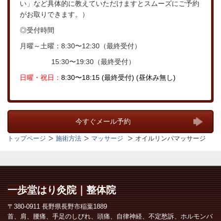
い」など具体的に教えていただけますとスムーズにご予約
がお取りできます。）
◎受付時間
月曜～土曜：8:30〜12:30（最終受付）
15:30〜19:30（最終受付）
日曜・
祝日：
8:30〜18:15
(最終受付) (昼休み無し)
今すぐメール予約
トップページ
施術方法
マッサージ
オイルリンパマッサージ
一歩堂
はり灸院｜整体院
〒380-0911 長野県長野市稲葉1889
首、肩、腰痛、手足のしびれ、頭痛、自律神経、不定愁訴、ホルモンバ