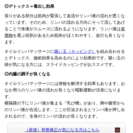
◎デトックス＝毒出し効果
張りがある部分は筋肉が緊張して血流やリンパ液の流れが悪く
な
っています。
そのため、リンパの流れる方向にそって流して
あげ
ることで体液がスムーズに流れるように
なります。リンパ
液は
老
廃物
を選ぶ役割が
あるため筋肉がほぐれやすく、血行
も良くなり
ます。
オイルリンパマッサージに
吸い玉（カッピング）
を組み合わせる
とデトックス、施術効果を高めるのにより効果的です。吸い玉の
跡が気になる方には、スライドカッピングがおススメです。
◎内臓の調子が良くなる
オイルリンパマッサージには便秘を解消する効果もあります。お
なか周りのリンパ液の流れが良くなり蠕動運動が活発になりま
す。
横隔膜の下にリンパ液が集まる『乳び槽』があり、脚や腸管から
のリンパ液が合流します。ここが圧迫されるとリンパ液が押し出
されるので、全身のリンパの流れが良くなります。
（産後）骨盤矯正が気になる方はこちら