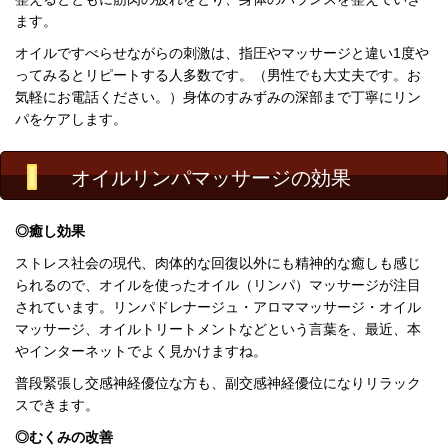
ます。
オイルですべらせながらの刺激は、指圧やマッサージと違い1度や
ってみるとリピートする人多数です。（男性でも大丈夫です。お
気軽にお電話ください。）
身体のすみずみの深部まで丁寧にリン
パをケアします。
オイルリンパマッサージの効果
◎癒し効果
ストレス社会の現代、
肉体的な回復以外にも精神的な癒しも感じ
られるので、
オイルを使ったオイル（リンパ）マッサージが注目
されています。
リンパドレナージュ・アロママッサージ・オイル
マッサージ
、オイルトリートメント
などという言葉を、最近、本
やインターネットでよく見かけますね。
普段緊張し交感神経優位な方も、副交感神経優位になりリラック
スできます。
◎むくみの改善